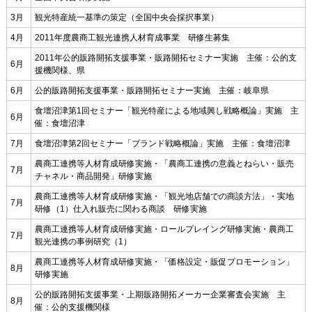
3月
観光特産統一基準の策定（全国中央会採択事業）
4月
2011年度農商工観光連携人材育成事業 研修生募集
2011年公的販路開拓支援事業・販路開拓セミナー実施 主催：公的支
6月
援機関様、県
6月
公的販路開拓支援事業・販路開拓セミナー実施 主催：岐阜県
食壇沼津第1回セミナー「観光特産による地域興し戦略概論」実施 主
6月
催：食壇沼津
7月
食壇沼津第2回セミナー「ブランド戦略概論」実施 主催：食壇沼津
農商工連携等人材育成研修実施・「農商工連携の意義とねらい・販売
7月
チャネル・商品開発」研修実施
農商工連携等人材育成研修実施・「観光地店舗での商談方法」・実地
7月
研修（1）仕入れ販売に関わる商談 研修実施
農商工連携等人材育成研修実施・ロールプレイング研修実施・農商工
7月
観光連携の事例研究（1）
農商工連携等人材育成研修実施・「価格設定・販促プロモーション」
8月
研修実施
公的販路開拓支援事業・上期販路開拓メーカー企業審査会実施 主
8月
催：公的支援機関様