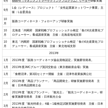
9月
MMP®（マネジメントマーケティングプログラム）リーダー
研修実施
L会（レディース）プロジェクト「「女性起業家ネットワーク事業」主
9月
催：L会委員会
10
販路コーディネータ・フォローアップ研修実施
月
10
北海道「内閣府 国家戦略プロフェッショナル検定「食の6次産業化プ
月
ロデューサー」養成講座実施 主催：北海道地域支部
10
東北「内閣府 国家戦略プロフェッショナル検定「食の6次産業化プロ
月
デューサー」養成講座実施 主催：東北地域支部
2013年
1月
2013年度「販路コーディネータ協会資格認定」実施要領発表。
1月
2013年度JMCグループ賀詞交歓会（東京都銀座会場）実施
1月
「食檀沼津」第3回セミナー開催 主催：沼津市産業振興公社
2013年度「商品プランナー」「商品開発士」研修実施要領発表 主
2月
催：日本商品開発士会
2013年度「観光プランナー」「観光士」「観光コーディネーター」研
2月
修実施要領発表 主催：日本観光士会
2013年度「観光特産士」4級～1級検定試験実施要領発表 主催：日本
3月