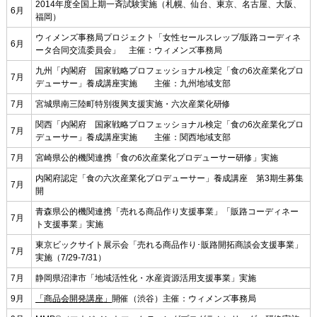
2014年度全国上期一斉試験実施（札幌、仙台、東京、名古屋、大阪、
6月
福岡）
ウィメンズ事務局プロジェクト「女性セールスレップ/販路コーディネ
6月
ータ合同交流委員会」 主催：ウィメンズ事務局
九州「内閣府 国家戦略プロフェッショナル検定「食の6次産業化プロ
7月
デューサー」養成講座実施 主催：九州地域支部
7月
宮城県南三陸町特別復興支援実施・六次産業化研修
関西「内閣府 国家戦略プロフェッショナル検定「食の6次産業化プロ
7月
デューサー」養成講座実施 主催：関西地域支部
7月
宮崎県公的機関連携「食の6次産業化プロデューサー研修」実施
内閣府認定「食の六次産業化プロデューサー」養成講座 第3期生募集
7月
開
青森県公的機関連携「売れる商品作り支援事業」「販路コーディネー
7月
ト支援事業」実施
東京ビックサイト展示会「売れる商品作り･販路開拓商談会支援事業」
7月
実施（7/29-7/31）
7月
静岡県沼津市「地域活性化・水産資源活用支援事業」実施
9月
「商品会開発講座」
開催（渋谷）主催：ウィメンズ事務局