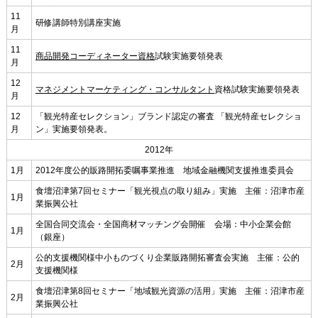
11
研修講師特別講座実施
月
11
商品開発コーディネーター資格
試験実施要領発表
月
12
マネジメントマーケティング・コンサルタント
資格試験実施要領発表
月
12
「観光特産セレクション」ブランド認定の審査 「観光特産セレクショ
月
ン」実施要領発表。
2012年
1月
2012年度公的販路開拓委嘱事業推進 地域金融機関支援推進委員会
食壇沼津第7回セミナー「観光視点の取り組み」実施 主催：沼津市産
1月
業振興公社
全国合同交流会・全国商材マッチング会開催 会場：中小企業会館
1月
（銀座）
公的支援機関様中小ものづくり企業販路開拓審査会実施 主催：公的
2月
支援機関様
食壇沼津第8回セミナー「地域観光資源の活用」実施 主催：沼津市産
2月
業振興公社