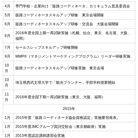
4月
専門学校・企業向け「販路コーディネータ」カリキュラム普及委員会
5月
販路コーディネータスキルアップ研修 東京会場開催
6月
販路コーディネータスキルアップ研修・交流会 大阪会場開催
2016年度全国上期一斉試験実施（札幌、仙台、東京、名古屋、大阪、
6月
福岡）
7月
セールスレップスキルアップ研修開催
9月
MMP®（マネジメントマーケティングプログラム）リーダー研修実施
10
販路コーディネータスキルアップ研修実施 東京会場
月
10
埼玉県西武文理大学で「観光プランナー」学部学科授業開始
月
11
2016年度全国下期一斉試験実施（東京、大阪、福岡）
月
2015年
1月
2015年度「販路コーディネータ協会資格認定」実施要領発表。
1月
2015年度JMCグループ賀詞交歓会（東京都銀座）実施
1月
2015年度認定講師講習会実施