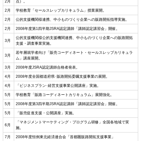
2月
点）。
2月
学校教育「セールスレップカリキュラム」授業展開。
2月
公的支援機関様連携、中小ものづくり企業への販路開拓指導実施。
2月
2008年度第1四半期JSRA認定講師「講師認定講習会」開催。
公的支援機関様公的支援機関連携、中小ものづくり企業への販路開拓
3月
支援・調査事業実施。
若年層就学者向け「販売コーディネート・セールスレップカリキュラ
3月
ム」講座展開。
3月
2008年度JSRA認定講師合格者発表。
4月
2008年度全国都道府県･販路開拓委嘱支援事業の展開。
4月
「ビジネスプラン･経営支援事業公開講座」実施。
5月
学校教育「販路コーディネートカリキュラム」展開強化。
5月
2008年度第3四半期JSRA認定講師「講師認定講習会」開催。
5月
「販売促進支援・公開講座」実施。
「マネジメントマーケティング・プログラム研修」全国各地域で実
6月
施。
7月
2008年度恒例東北経済連合会「首都圏販路開拓支援事業」