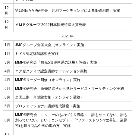
12
第134回MMP研究会「共創マーケティングによる価値創造」実施
月
12
ＭＭＰグループ 2022日本観光特産大賞発表
月
2021年
1月
JMCグループ全国大会（オンライン）実施
1月
ミドル認定講師講習会実施
3月
MMP®研究会「観光5資源体系の活用と評価」実施
4月
エグゼクティブ認定講師オーディション実施
4月
MMP®リーダー研修（オンライン）実施
5月
MMP®研究会 販売促進学から見たサービス・マーケティング実施
6月
全国上期一斉試験実施（オンライン受験）
6月
プロフェッショナル講師養成講座Ⅰ実施
MMP®研究会 ～ソニーのものづくり戦略～「誰もやってない、誰も
8月
創っていない」というコンセプト・「“ファーストワン”(世界初、業界
初)を狙う商品企画の進め方」実施
10