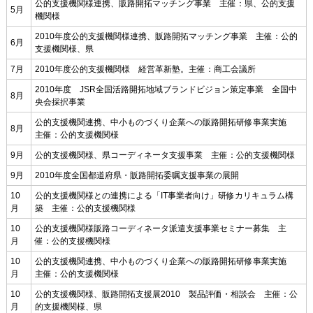
公的支援機関様連携、販路開拓マッチング事業 主催：県、公的支援
5月
機関様
2010年度公的支援機関様連携、販路開拓マッチング事業 主催：公的
6月
支援機関様、県
7月
2010年度公的支援機関様 経営革新塾。主催：商工会議所
2010年度 JSR全国活路開拓地域ブランドビジョン策定事業 全国中
8月
央会採択事業
公的支援機関連携、中小ものづくり企業への販路開拓研修事業実施
8月
主催：公的支援機関様
9月
公的支援機関様、県コーディネータ支援事業 主催：公的支援機関様
9月
2010年度全国都道府県・販路開拓委嘱支援事業の展開
10
公的支援機関様との連携による「IT事業者向け」研修カリキュラム構
月
築 主催：公的支援機関様
10
公的支援機関様販路コーディネータ派遣支援事業セミナー募集 主
月
催：公的支援機関様
10
公的支援機関連携、中小ものづくり企業への販路開拓研修事業実施
月
主催：公的支援機関様
10
公的支援機関様、販路開拓支援展2010 製品評価・相談会 主催：公
月
的支援機関様、県