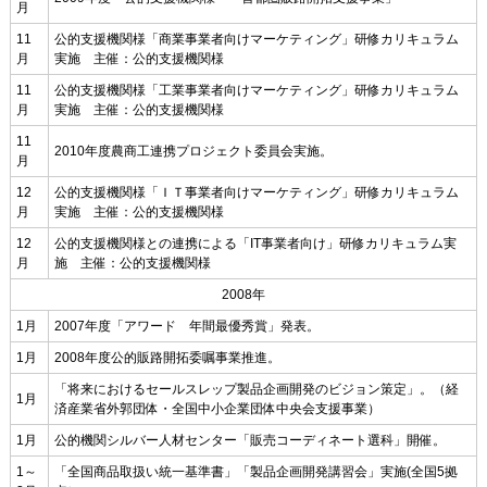
月
11
公的支援機関様「商業事業者向けマーケティング」研修カリキュラム
月
実施 主催：公的支援機関様
11
公的支援機関様「工業事業者向けマーケティング」研修カリキュラム
月
実施 主催：公的支援機関様
11
2010年度農商工連携プロジェクト委員会実施。
月
12
公的支援機関様「ＩＴ事業者向けマーケティング」研修カリキュラム
月
実施 主催：公的支援機関様
12
公的支援機関様との連携による「IT事業者向け」研修カリキュラム実
月
施 主催：公的支援機関様
2008年
1月
2007年度「アワード 年間最優秀賞」発表。
1月
2008年度公的販路開拓委嘱事業推進。
「将来におけるセールスレップ製品企画開発のビジョン策定」。（経
1月
済産業省外郭団体・全国中小企業団体中央会支援事業）
1月
公的機関シルバー人材センター「販売コーディネート選科」開催。
1～
「全国商品取扱い統一基準書」「製品企画開発講習会」実施(全国5拠