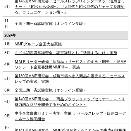
第146回MMP研究会「セールスレップITインターネット活用セミ
9月
ナー ～「昭和から令和へ」「Z世代と昭和世代のギャップを埋め
る」コミュニケーション術～」
11
全国下期一斉試験実施（オンライン受験）
月
2024年
1月
MMPグループ全国大会実施
3月
ミドル認定講師講習会「認定講師として活動するには」実施
ＭＭＰリーダー研修「新商品（サービス）の企画・開発」～MMP
4月
ワンシート企画書活用MMP®～」実施
第139回MMP研究会 成熟市場へ参入商品を販売する「セールス
5月
レップの実践」実施
6月
全国上期一斉試験実施（オンライン受験）
第140回MMP研究会 「商品ブラッシュアップセミナー」～より
6月
魅力的な商品を開発するためのポイント～
中小企業白書セミナー実施 主催 ：セールスレップ・販路コーデ
9月
ィネータ協同組合
10
第141回MMP研究会 MMP総研が考えるこれからの生成AI活用術