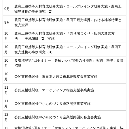
農商工連携等人材育成研修実施・ロールプレイング研修実施・農商工
9月
観光連携の事例研究（2）
農商工連携等人材育成研修実施・農商工観光連携における地域特産と
9月
観光資源
10
農商工連携等人材育成研修実施・「売り場つくり・店舗の運営方
月
法」・実地研修（2）実施
10
農商工連携等人材育成研修実施・ロールプレイング研修実施・農商工
月
観光連携の事例研究（3）
10
食壇沼津第4回セミナー「各種レシピ開発の可能性」実施 主催：食壇
月
沼津
10
公的支援機関様 東日本大震災東北復興支援事業実施
月
11
公的支援機関様 マーケティング相談支援事業実施
月
11
公的支援機関様中小ものづくり販路開拓事業実施
月
12
公的支援機関様中小ものづくり企業販路開拓審査会実施
月
12
食壇沼津第6回セミナー「マネジメントマーケティング研修」実施 協