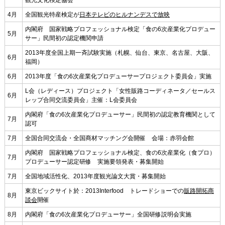
観光文化検定協会
4月
全国観光特産検定が
日本テレビのヒルナンデスで放映
内閣府 国家戦略プロフェッショナル検定「食の6次産業化プロデュー
5月
サー」民間初の認定機関申請
2013年度全国上期一斉試験実施（札幌、仙台、東京、名古屋、大阪、
6月
福岡）
6月
2013年度「食の6次産業化プロデューサープロジェクト委員会」実施
L会（レディース）プロジェクト「女性販路コーディネータ／セールス
6月
レップ合同交流委員会」主催：L会委員会
内閣府「食の6次産業化プロデューサー」民間初の認定教育機関として
7月
認可
7月
全国合同交流会・全国商材マッチング会開催 会場：赤羽会館
内閣府 国家戦略プロフェッショナル検定、食の6次産業化（食プロ）
7月
プロデューサー認定研修 実施要領発表・募集開始
7月
全国地域活性化、2013年度観光論文大賞・募集開始
東京ビックサイト於：2013Interfood トレードショーでの
販路開拓商
8月
談会
開催
8月
内閣府「食の6次産業化プロデューサー」全国研修説明会実施