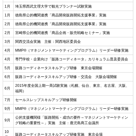
1月
埼玉県西武文理大学で観光プランナー試験実施
1月
徳島県公的機関連携「商品開発販路開拓支援事業」実施
2月
徳島県公的機関連携「商品開発販路開拓支援事業」実施
2月
宮崎県公的機関連携「商品企画・販売戦略セミナー」実施
3月
関西交流会実施 主催：関西地区委員会
4月
MMP®（マネジメントマーケティングプログラム）リーダー研修実施
4月
専門学校・企業向け「販路コーディネータ」カリキュラム普及委員会
5月
販路コーディネータスキルアップ研修 東京会場開催
6月
販路コーディネータスキルアップ研修・交流会 大阪会場開催
2015年度全国上期一斉試験実施（札幌、仙台、東京、名古屋、大阪、
6月
福岡）
7月
セールスレップスキルアップ研修開催
9月
MMP®（マネジメントマーケティングプログラム）リーダー研修実施
公的支援機関様「販路開拓・成功の要件～マネジメントマーケティン
9月
グ戦略の重要性～」実施 主催：鹿児島商工会議所
10
販路コーディネータスキルアップ研修実施 東京会場