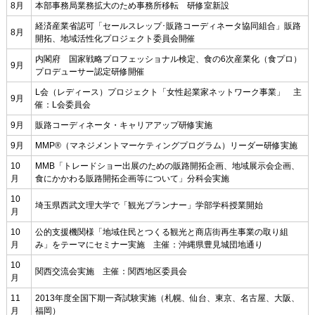
8月
本部事務局業務拡大のため事務所移転 研修室新設
経済産業省認可「セールスレップ･販路コーディネータ協同組合」販路
8月
開拓、地域活性化プロジェクト委員会開催
内閣府 国家戦略プロフェッショナル検定、食の6次産業化（食プロ）
9月
プロデューサー認定研修開催
L会（レディース）プロジェクト「女性起業家ネットワーク事業」 主
9月
催：L会委員会
9月
販路コーディネータ・キャリアアップ研修実施
9月
MMP®（マネジメントマーケティングプログラム）リーダー研修実施
10
MMB「トレードショー出展のための販路開拓企画、地域展示会企画、
月
食にかかわる販路開拓企画等について」分科会実施
10
埼玉県西武文理大学で「観光プランナー」学部学科授業開始
月
10
公的支援機関様「地域住民とつくる観光と商店街再生事業の取り組
月
み」をテーマにセミナー実施 主催：沖縄県豊見城団地通り
10
関西交流会実施 主催：関西地区委員会
月
11
2013年度全国下期一斉試験実施（札幌、仙台、東京、名古屋、大阪、
月
福岡）