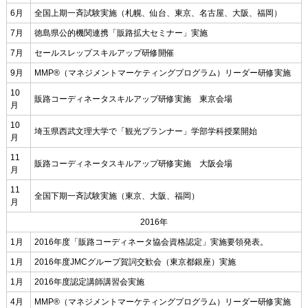
6月
全国上期一斉試験実施（札幌、仙台、東京、名古屋、大阪、福岡）
7月
徳島県公的機関連携「販路拡大セミナー」実施
7月
セールスレップスキルアップ研修開催
9月
MMP®（マネジメントマーケティングプログラム）リーダー研修実施
10
販路コーディネータスキルアップ研修実施 東京会場
月
10
埼玉県西武文理大学で「観光プランナー」学部学科授業開始
月
11
販路コーディネータスキルアップ研修実施 大阪会場
月
11
全国下期一斉試験実施（東京、大阪、福岡）
月
2016年
1月
2016年度「販路コーディネータ協会資格認定」実施要領発表。
1月
2016年度JMCグループ賀詞交歓会（東京都銀座）実施
1月
2016年度認定講師講習会実施
4月
MMP®（マネジメントマーケティングプログラム）リーダー研修実施