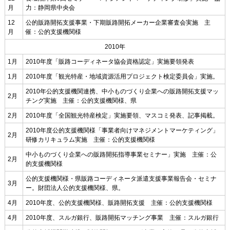
月
力：静岡県中央会
12
公的販路開拓支援事業・下期販路開拓メーカー企業審査会実施 主
月
催：公的支援機関様
2010年
1月
2010年度「販路コーディネータ協会資格認定」実施要領発表
1月
2010年度「観光特産・地域資源活用プロジェクト検定委員会」実施。
2010年公的支援機関連携、中小ものづくり企業への販路開拓支援マッ
2月
チング実施 主催：公的支援機関様、県
2月
2010年度「全国観光特産検定」実施要領、マスコミ発表、記事掲載。
2010年度公的支援機関様「事業者向けマネジメントマーケティング」
2月
研修カリキュラム実施 主催：公的支援機関様
中小ものづくり企業への販路開拓指導事業セミナー」実施 主催：公
2月
的支援機関様
公的支援機関様・県販路コーディネータ派遣支援事業報告会・セミナ
3月
ー。財団法人公的支援機関様、県。
4月
2010年度、公的支援機関様、販路開拓支援 主催：公的支援機関様
4月
2010年度、スルガ銀行、販路開拓マッチング事業 主催：スルガ銀行