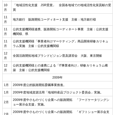
10
「地域活性化支援 JSR受賞」 全国各地域での地域活性化策貢献の受
月
賞
11
地方銀行 販路開拓コーディネート支援 主催：地方銀行様
月
11
公的支援機関様連携、販路開拓コーディネート事業 主催：公的支援
月
機関様、県
11
公的支援機関様「事業者向けマーケティング」商品開発研修カリキュ
月
ラム実施 主催：公的支援機関様
12
全国活路開拓地域ブランドビジョン普及講習会 大阪、東京開催
月
12
公的支援機関様との連携による「IT事業者向け」研修カリキュラム構
月
築 主催：公的支援機関様
2009年
1月
2009年度公的販路開拓委嘱事業推進。
1月
2009年度地域資源活用「地域特産品プロジェクト委員会」実施。
2009年度中小ものづくり企業への販路開拓 「フードケータリングシ
2月
ョー展示会支援」実施。
2009年度中小ものづくり企業への販路開拓 「ギフトショー展示会支
2月