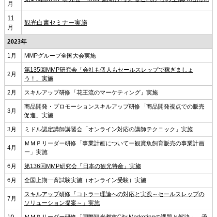
月
11
観光白書セミナー実施
月
2023年
1月
MMPグループ全国大会実施
第135回MMP研究会「会社も個人もセールスレップで稼ぎましょ
2月
う！」実施
2月
スキルアップ研修「花王流のマーケティング」実施
商品開発・プロモーションスキルアップ研修「商品開発視点での販売
3月
促進」実施
3月
ミドル認定講師講習会「オンライン対応の講師テクニック」実施
ＭＭＰリーダー研修「事業計画についてー観賞魚飼育販売の事業計画
4月
ー」実施
6月
第136回MMP研究会「日本の観光特産」実施
6月
全国上期一斉試験実施（オンライン受験）実施
スキルアップ研修「コトラー理論への対応と実践～セールスレップの
7月
ソリューション提案～」実施