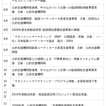
ールスレップセミナー開催。
公的支援機関様連携、中小ものづくり企業への販路開拓研修事業実
8月
施 主催：公的支援機関様
公的支援機関様、販路コーディネータ派遣支援事業 主催：財団法人
9月
公的支援機関様
9月
2009年度全国都道府県･販路開拓委嘱支援事業の展開。
「マネジメントマーケティング MMP・公開講座」実施 主催：（一
9月
社）日本販路コーディネータ協会 協力：JSRA
公的支援機関様販路コーディネータ派遣支援事業 主催：公的支援機
9月
関様
公的支援機関様との連携による「IT事業者向け」研修カリキュラム構
9月
築 主催：公的支援機関様
10
公的支援機関様連携、中小ものづくり企業への販路開拓支援事業実
月
施 主催：公的支援機関
10
「マネジメントマーケティング・プログラム研修」全国各地域で実
月
施。
11
2010年度観光特産・地域資源活用プロジェクト委員会実施。
月
11
2009年度 公的支援機関様 「首都圏販路開拓支援事業」