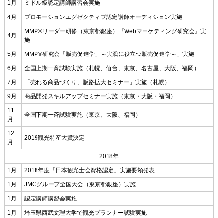
1月
ミドル級認定講師講習会実施
4月
プロモーションエグゼクティブ認定講師オーディション実施
MMP®リーダー研修（東京都銀座）『Webマーケティング研究会』実
4月
施
5月
MMP®研究会「販売促進学」～実践に役立つ販売促進学～」実施
6月
全国上期一斉試験実施（札幌、仙台、東京、名古屋、大阪、福岡）
7月
「売れる商品づくり、販路拡大セミナー」実施（札幌）
9月
商品開発スキルアップセミナー実施（東京・大阪・福岡）
11
全国下期一斉試験実施（東京、大阪、福岡）
月
12
2019観光特産大賞決定
月
2018年
1月
2018年度「日本観光士会資格認定」実施要領発表
1月
JMCグループ全国大会（東京都銀座）実施
1月
認定講師講習会実施
1月
埼玉県西武文理大学で観光プランナー試験実施