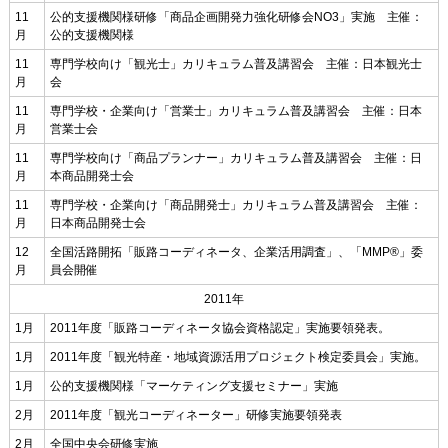
11
公的支援機関様研修「商品企画開発力強化研修会NO3」実施 主催：
月
公的支援機関様
11
専門学校向け「観光士」カリキュラム普及講習会 主催：日本観光士
月
会
11
専門学校・企業向け「営業士」カリキュラム普及講習会 主催：日本
月
営業士会
11
専門学校向け「商品プランナー」カリキュラム普及講習会 主催：日
月
本商品開発士会
11
専門学校・企業向け「商品開発士」カリキュラム普及講習会 主催：
月
日本商品開発士会
12
全国活路開拓「販路コーディネータ、企業活用調査」、「MMP®」委
月
員会開催
2011年
1月
2011年度「販路コーディネータ協会資格認定」実施要領発表。
1月
2011年度「観光特産・地域資源活用プロジェクト検定委員会」実施。
1月
公的支援機関様「マーケティング支援セミナー」実施
2月
2011年度「観光コーディネーター」研修実施要領発表
2月
全国中央会研修実施