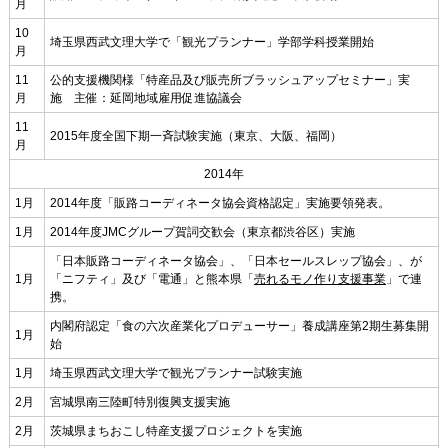
月
10
埼玉県西武文理大学で「観光プランナー」学部学科授業開始
月
11
公的支援機関様「特産品及び販売所ブラッシュアップセミナー」実
月
施 主催：延岡地域雇用促進協議会
11
2015年度全国下期一斉試験実施（東京、大阪、福岡）
月
2014年
1月
2014年度「販路コーディネータ協会資格認定」実施要領発表。
1月
2014年度JMCグループ賀詞交歓会（東京都渋谷区）実施
「日本販路コーディネータ協会」、「日本セールスレップ協会」、が
1月
「ニフティ」及び「電通」と熊本県「
売れるモノ作り支援事業
」で連
携。
内閣府認定「食の六次産業化プロデューサー」養成講座第2期生募集開
1月
始
1月
埼玉県西武文理大学で観光プランナー試験実施
2月
宮城県南三陸町特別復興支援実施
2月
茨城県まちおこし特産支援プロジェクトを実施