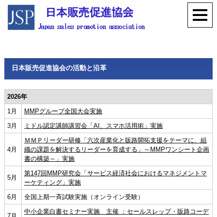
日本販売促進協会の活動と沿革
2026年
1月
MMPグループ全国大会実施
3月
ミドル認定講師講習会「AI、スマホ活用術」実施
ＭＭＰリーダー研修「六次産業化と販路開拓支援をテーマに、組
4月
織の課題を解決するリーダーを育成する」～MMPワンシート企画
書の構築～」実施
第147回MMP研究会「サービス経済社会におけるマネジメントマ
5月
ーケティング」実施
6月
全国上期一斉試験実施（オンライン受験）
中小企業白書セミナー実施 主催 ：セールスレップ・販路コーデ
7月