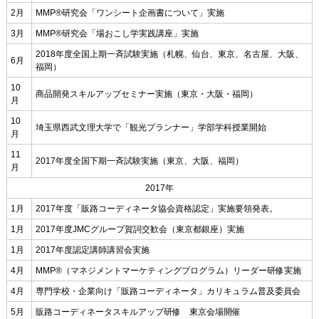
2月
MMP®研究会「ワンシート企画書について」実施
3月
MMP®研究会「場おこし学実践講座」実施
2018年度全国上期一斉試験実施（札幌、仙台、東京、名古屋、大阪、
6月
福岡）
10
商品開発スキルアップセミナー実施（東京・大阪・福岡）
月
10
埼玉県西武文理大学で「観光プランナー」学部学科授業開始
月
11
2017年度全国下期一斉試験実施（東京、大阪、福岡）
月
2017年
1月
2017年度「販路コーディネータ協会資格認定」実施要領発表。
1月
2017年度JMCグループ賀詞交歓会（東京都銀座）実施
1月
2017年度認定講師講習会実施
4月
MMP®（マネジメントマーケティングプログラム）リーダー研修実施
4月
専門学校・企業向け「販路コーディネータ」カリキュラム普及委員会
5月
販路コーディネータスキルアップ研修 東京会場開催