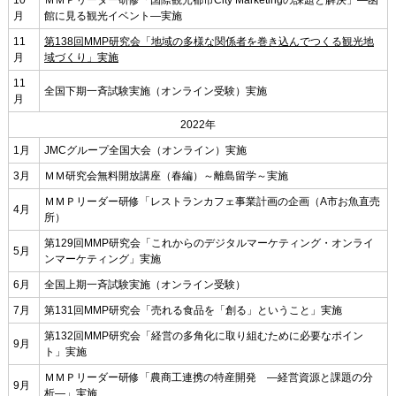
10
ＭＭＰリーダー研修「国際観光都市City Marketingの課題と解決」―函
月
館に見る観光イベント―実施
11
第138回MMP研究会「地域の多様な関係者を巻き込んでつくる観光地
月
域づくり」実施
11
全国下期一斉試験実施（オンライン受験）実施
月
2022年
1月
JMCグループ全国大会（オンライン）実施
3月
ＭＭ研究会無料開放講座（春編）～離島留学～実施
ＭＭＰリーダー研修「レストランカフェ事業計画の企画（A市お魚直売
4月
所）
第129回MMP研究会「これからのデジタルマーケティング・オンライ
5月
ンマーケティング」実施
6月
全国上期一斉試験実施（オンライン受験）
7月
第131回MMP研究会「売れる食品を「創る」ということ」実施
第132回MMP研究会「経営の多角化に取り組むために必要なポイン
9月
ト」実施
ＭＭＰリーダー研修「農商工連携の特産開発 ―経営資源と課題の分
9月
析―」実施