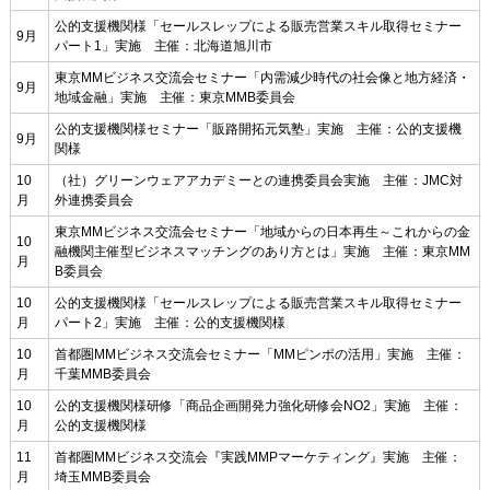
公的支援機関様「セールスレップによる販売営業スキル取得セミナー
9月
パート1」実施 主催：北海道旭川市
東京MMビジネス交流会セミナー「内需減少時代の社会像と地方経済・
9月
地域金融」実施 主催：東京MMB委員会
公的支援機関様セミナー「販路開拓元気塾」実施 主催：公的支援機
9月
関様
10
（社）グリーンウェアアカデミーとの連携委員会実施 主催：JMC対
月
外連携委員会
東京MMビジネス交流会セミナー「地域からの日本再生～これからの金
10
融機関主催型ビジネスマッチングのあり方とは」実施 主催：東京MM
月
B委員会
10
公的支援機関様「セールスレップによる販売営業スキル取得セミナー
月
パート2」実施 主催：公的支援機関様
10
首都圏MMビジネス交流会セミナー「MMピンポの活用」実施 主催：
月
千葉MMB委員会
10
公的支援機関様研修「商品企画開発力強化研修会NO2」実施 主催：
月
公的支援機関様
11
首都圏MMビジネス交流会『実践MMPマーケティング』実施 主催：
月
埼玉MMB委員会