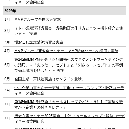
ィネータ協同組合
2025年
1月
MMPグループ全国大会実施
ミドル認定講師講習会「講義動画の作り方とコツ～機材紹介と使
3月
い方～」実施
3月
場おこし認定講師講習会実施
4月
MMPグループ研究会セミナー「MMP戦略ツールの活用」実施
第142回MMP研究会「商品開発へのマネジメントマーケティング
5月
の活用」～「尖ったコンセプト」と「刺さるコンセプト」の事例
で売上倍増をひもとく～ 実施
6月
全国上期一斉試験実施（オンライン受験）
中小企業白書セミナー実施 主催 ：セールスレップ・販路コーデ
7月
ィネータ協同組合
第145回MMP研究会「セールスレップでどのようにして実績を残
7月
すか〜企業との付き合い方〜」
観光白書セミナー2025実施 主催 ：セールスレップ・販路コーデ
7月
ィネータ協同組合