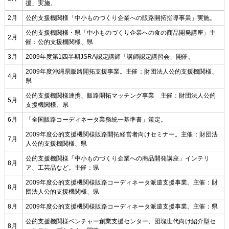
援」実施。
2月
公的支援機関様「中小ものづくり企業への販路開拓指導事業」実施。
公的支援機関様・県「中小ものづくり企業への食の商品開発講座」主
2月
催：公的支援機関様、県
3月
2009年度第1四半期JSRA認定講師「講師認定講習会」開催。
2009年度沖縄県販路開拓支援事業。主催：財団法人公的支援機関様、
4月
県
公的支援機関様連携、販路開拓マッチング事業 主催：財団法人公的
5月
支援機関様、県
6月
「全国販路コーディネータ業務統一基準書」策定。
2009年度公的支援機関様販路開拓経営者向けセミナー。主催：財団法
7月
人公的支援機関様、県
公的支援機関様「中小ものづくり企業への商品開発講座」インテリ
8月
ア、工芸品など。主催：県
2009年度公的支援機関様販路コーディネータ派遣支援事業。主催：財
8月
団法人公的支援機関様、県
8月
2009年度公的支援機関様販路コーディネータ派遣支援事業。主催：県
公的支援機関様ベンチャー創業支援センター、団塊世代向け紹介型セ
8月