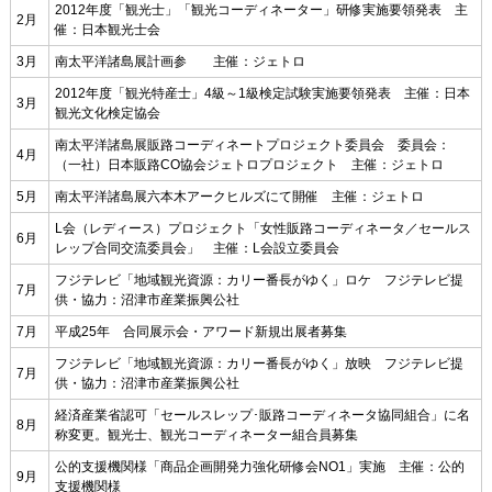
2012年度「観光士」「観光コーディネーター」研修実施要領発表 主
2月
催：日本観光士会
3月
南太平洋諸島展計画参 主催：ジェトロ
2012年度「観光特産士」4級～1級検定試験実施要領発表 主催：日本
3月
観光文化検定協会
南太平洋諸島展販路コーディネートプロジェクト委員会 委員会：
4月
（一社）日本販路CO協会ジェトロプロジェクト 主催：ジェトロ
5月
南太平洋諸島展六本木アークヒルズにて開催 主催：ジェトロ
L会（レディース）プロジェクト「女性販路コーディネータ／セールス
6月
レップ合同交流委員会」 主催：L会設立委員会
フジテレビ「地域観光資源：カリー番長がゆく」ロケ フジテレビ提
7月
供・協力：沼津市産業振興公社
7月
平成25年 合同展示会・アワード新規出展者募集
フジテレビ「地域観光資源：カリー番長がゆく」放映 フジテレビ提
7月
供・協力：沼津市産業振興公社
経済産業省認可「セールスレップ･販路コーディネータ協同組合」に名
8月
称変更。観光士、観光コーディネーター組合員募集
公的支援機関様「商品企画開発力強化研修会NO1」実施 主催：公的
9月
支援機関様