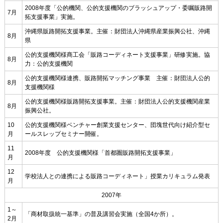
2008年度「公的機関、公的支援機関のブラッシュアップ・委嘱販路開
7月
拓支援事業」実施。
沖縄県販路開拓支援事業。主催：財団法人沖縄県産業振興公社、沖縄
8月
県
公的支援機関様商工会「販路コーディネート支援事業」研修実施。協
8月
力：公的支援機関
公的支援機関様連携、販路開拓マッチング事業 主催：財団法人公的
8月
支援機関様
公的支援機関様販路開拓支援事業。主催：財団法人公的支援機関産業
8月
振興公社。
10
公的支援機関様ベンチャー創業支援センター、団塊世代向け紹介型セ
月
ールスレップセミナー開催。
11
2008年度 公的支援機関様「首都圏販路開拓支援事業」
月
12
学校法人との連携による販路コーディネート」授業カリキュラム発表
月
2007年
1～
「商材取扱統一基準」の普及講習会実施（全国4か所）。
2月