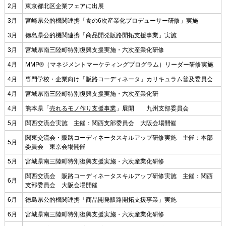
2月
東京都北区企業フェアに出展
3月
宮崎県公的機関連携「食の6次産業化プロデューサー研修」実施
3月
徳島県公的機関連携「商品開発販路開拓支援事業」実施
3月
宮城県南三陸町特別復興支援実施・六次産業化研修
4月
MMP®（マネジメントマーケティングプログラム）リーダー研修実施
4月
専門学校・企業向け「販路コーディネータ」カリキュラム普及委員会
4月
宮城県南三陸町特別復興支援実施・六次産業化研
4月
熊本県「
売れるモノ作り支援事業
」展開 九州支部委員会
5月
関西交流会実施 主催：関西支部委員会 大阪会場開催
関東交流会・販路コーディネータスキルアップ研修実施 主催：本部
5月
委員会 東京会場開催
5月
宮城県南三陸町特別復興支援実施・六次産業化研修
関西交流会 販路コーディネータスキルアップ研修実施 主催：関西
6月
支部委員会 大阪会場開催
6月
徳島県公的機関連携「商品開発販路開拓支援事業」実施
6月
宮城県南三陸町特別復興支援実施・六次産業化研修