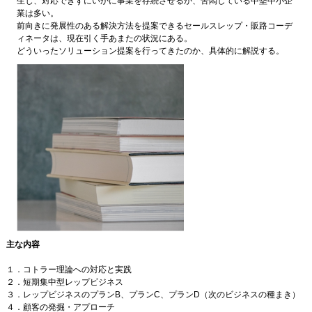
生じ、対応できずにいかに事業を存続させるか、苦悶している中堅中小企
業は多い。
前向きに発展性のある解決方法を提案できるセールスレップ・販路コーデ
ィネータは、現在引く手あまたの状況にある。
どういったソリューション提案を行ってきたのか、具体的に解説する。
主な内容
１．コトラー理論への対応と実践
２．短期集中型レップビジネス
３．レップビジネスのプランB、プランC、プランD（次のビジネスの種まき）
４．顧客の発掘・アプローチ