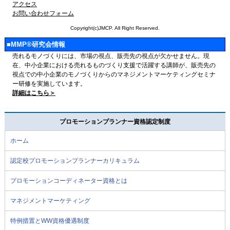
アクセス
お問い合わせフォーム
Copyright(c)JMCP. All Right Reserved.
■
MMP®研究会情報
売れるモノづくりには、市場の視点、販売先の視点が欠かせません。現
在、中小企業における売れるものづくり支援で活躍する講師が、販売先の
視点での中小企業のモノづくりからのマネジメントマーケティングセミナ
ー研修を実施しています。
詳細はこちら＞
プロモーションプランナー資格認定制度
ホーム
認定校プロモーションプランナーカリキュラム
プロモーションコーディネーター資格とは
マネジメントマーケティング
特例措置とWW資格優遇制度