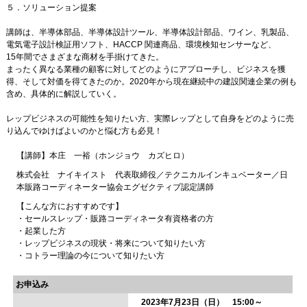
５．ソリューション提案
講師は、半導体部品、半導体設計ツール、半導体設計部品、ワイン、乳製品、
電気電子設計検証用ソフト、HACCP 関連商品、環境検知センサーなど、
15年間でさまざまな商材を手掛けてきた。
まったく異なる業種の顧客に対してどのようにアプローチし、ビジネスを獲
得、そして対価を得てきたのか。2020年から現在継続中の建設関連企業の例も
含め、具体的に解説していく。
レップビジネスの可能性を知りたい方、実際レップとして自身をどのように売
り込んでゆけばよいのかと悩む方も必見！
【講師】本庄 一裕（ホンジョウ カズヒロ）
株式会社 ナイキイスト 代表取締役／テクニカルインキュベーター／日
本販路コーディネーター協会エグゼクティブ認定講師
【こんな方におすすめです】
・セールスレップ・販路コーディネータ有資格者の方
・起業した方
・レップビジネスの現状・将来について知りたい方
・コトラー理論の今について知りたい方
お申込み
2023年7月23日（日） 15:00～