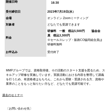
開催日時
16:30
受付締切日
2023年7月19日(水）
会場
オンライン Zoomミーティング
対象者
どなたでも受講できます
研修料 一般 税込5,500円 協会会
員 税込3,300円
料金
※セールスレップ・販路CO協同組合員は
研修料無料
お申込み
受付終了
MMPグループでは、資格取得後、その活動のスタート支援を図るため、ス
キルアップ研修を実施しています。実践活動における内容を整理して講義
を行うため、有資格者はもちろん、これから受験・受講される方、資格や
業界のことをもっと知りたい方など、どなたでも受講可能です。
過去のセミナー
〔お問い合わせ先〕