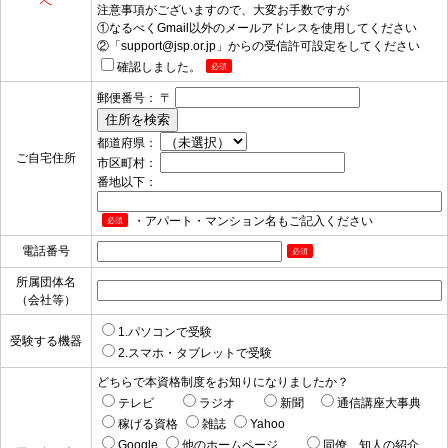
へ
注意事項がございますので、大変お手数ですが
①なるべくGmail以外のメールアドレスを使用してください
②「support@jsp.or.jp」からの受信許可設定をしてください
確認しました。
必須
郵便番号： 〒
都道府県：
ご自宅住所
市区町村：
番地以下：
・アパート・マンション名もご記入ください
必須
電話番号
必須
所属団体名
（会社等）
1.パソコンで受験
受験する機器
2.スマホ・タブレットで受験
どちらで本資格制度をお知りになりましたか？
テレビ
ラジオ
新聞
通信講座大事典
稼げる資格
雑誌
Yahoo
Google
他のホームページ
同僚、知人の紹介