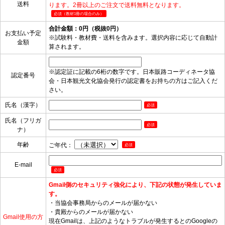
送料
ります。2冊以上のご注文で送料無料となります。
必須（教材1冊の場合のみ）
合計金額：
0
円（税抜
0
円）
お支払い予定
※試験料・教材費・送料を含みます。選択内容に応じて自動計
金額
算されます。
※認定証に記載の6桁の数字です。日本販路コーディネータ協
認定番号
会・日本観光文化協会発行の認定書をお持ちの方はご記入くだ
さい。
氏名（漢字）
必須
氏名（フリガ
必須
ナ）
年齢
ご年代：
必須
E-mail
必須
Gmail側のセキュリティ強化により、下記の状態が発生していま
す。
・当協会事務局からのメールが届かない
・貴殿からのメールが届かない
Gmail使用の方
現在Gmailは、上記のようなトラブルが発生するとのGoogleの