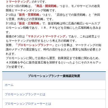
トマーケティング」
の4つです。
その1つ目の戦略は
、「商品・開発戦略」
つまり、モノやサービスの改良
開発とマーチャンダイジング戦略です。
2つ目は
「販売・営業戦略」
つまり、「店頭などでの販売戦略」と「外回
り営業、外商などの営業戦略」です。
3つ目は
「販促・広報戦略」
で、販促戦略は特に広義の幅広いセールスプ
ロモーション戦略であり、ＩＲ、ＰＲなどを主軸にした広報戦略も含みま
す。
最後の4つ目は
「マネジメントマーケティング」
であり、これは経営より
もマーケティングが先行するという考え方の戦略です。
実際、
「プロモーションプランナー」
という仕事は、マーケティングの知
識やメディアの選定眼など、時代の流行をおさえた豊富な知識が必要とさ
れます。
プロモーションに関して企画から運営、効果測定まで全般に関わるため、
４大戦略を中心に販売促進広報を深耕するといったようにそのスキルアッ
プが必要です。
プロモーションプランナー資格認定制度
ホーム
プロモーションプランナーとは
プロモーションプロデューサーとは