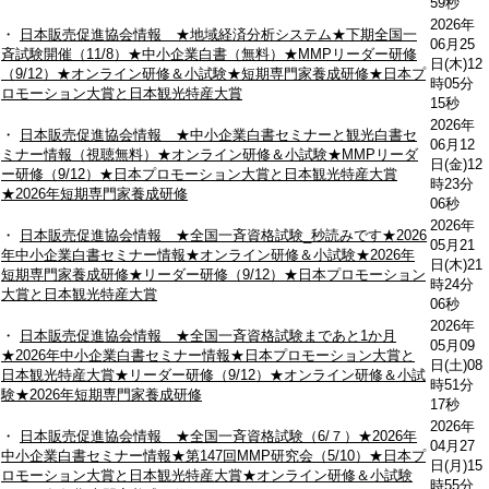
59秒
2026年
・
日本販売促進協会情報 ★地域経済分析システム★下期全国一
06月25
斉試験開催（11/8）★中小企業白書（無料）★MMPリーダー研修
日(木)12
（9/12）★オンライン研修＆小試験★短期専門家養成研修★日本プ
時05分
ロモーション大賞と日本観光特産大賞
15秒
2026年
・
日本販売促進協会情報 ★中小企業白書セミナーと観光白書セ
06月12
ミナー情報（視聴無料）★オンライン研修＆小試験★MMPリーダ
日(金)12
ー研修（9/12）★日本プロモーション大賞と日本観光特産大賞
時23分
★2026年短期専門家養成研修
06秒
2026年
・
日本販売促進協会情報 ★全国一斉資格試験_秒読みです★2026
05月21
年中小企業白書セミナー情報★オンライン研修＆小試験★2026年
日(木)21
短期専門家養成研修★リーダー研修（9/12）★日本プロモーション
時24分
大賞と日本観光特産大賞
06秒
2026年
・
日本販売促進協会情報 ★全国一斉資格試験まであと1か月
05月09
★2026年中小企業白書セミナー情報★日本プロモーション大賞と
日(土)08
日本観光特産大賞★リーダー研修（9/12）★オンライン研修＆小試
時51分
験★2026年短期専門家養成研修
17秒
2026年
・
日本販売促進協会情報 ★全国一斉資格試験（6/７）★2026年
04月27
中小企業白書セミナー情報★第147回MMP研究会（5/10）★日本プ
日(月)15
ロモーション大賞と日本観光特産大賞★オンライン研修＆小試験
時55分