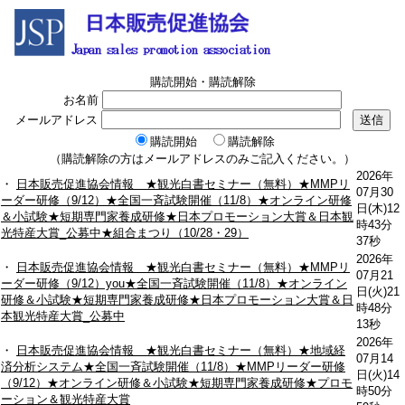
購読開始・購読解除
お名前
メールアドレス
購読開始
購読解除
（購読解除の方はメールアドレスのみご記入ください。）
2026年
・
日本販売促進協会情報 ★観光白書セミナー（無料）★MMPリ
07月30
ーダー研修（9/12）★全国一斉試験開催（11/8）★オンライン研修
日(木)12
＆小試験★短期専門家養成研修★日本プロモーション大賞＆日本観
時43分
光特産大賞_公募中★組合まつり（10/28・29）
37秒
2026年
・
日本販売促進協会情報 ★観光白書セミナー（無料）★MMPリ
07月21
ーダー研修（9/12）you★全国一斉試験開催（11/8）★オンライン
日(火)21
研修＆小試験★短期専門家養成研修★日本プロモーション大賞＆日
時48分
本観光特産大賞_公募中
13秒
2026年
・
日本販売促進協会情報 ★観光白書セミナー（無料）★地域経
07月14
済分析システム★全国一斉試験開催（11/8）★MMPリーダー研修
日(火)14
（9/12）★オンライン研修＆小試験★短期専門家養成研修★プロモ
時50分
ーション＆観光特産大賞